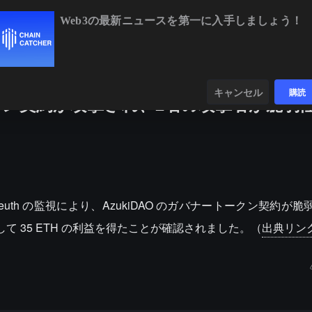
Web3の最新ニュースを第一に入手しましょう！
BTC
$64,937.82
+0.77%
E
ンダー
データ
発見する
キャンセル
購読
ークン契約が攻撃され、2名の攻撃者が脆弱
aSleuth の監視により、AzukiDAO のガバナートークン契約が
 35 ETH の利益を得たことが確認されました。（
出典リン