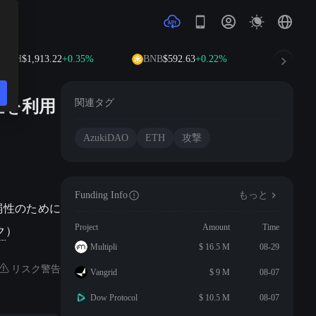
TH
$1,913.22
+0.35%
BNB
$592.63
+0.22%
XRP
$1.0
性を利用
関連タグ
AzukiDAO
ETH
攻撃
Funding Info
もっと
脆弱性のために
ク
）
Project
Amount
Time
Multipli
$ 16.5 M
08-29
リスク警告
Vangrid
$ 9 M
08-07
Dow Protocol
$ 10.5 M
08-07