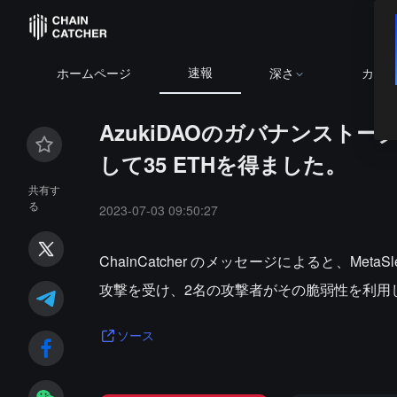
速報
ホームページ
深さ
カレ
AzukiDAOのガバナンスト
して35 ETHを得ました。
共有す
る
2023-07-03 09:50:27
ChainCatcher のメッセージによると、Met
攻撃を受け、2名の攻撃者がその脆弱性を利用して
ソース