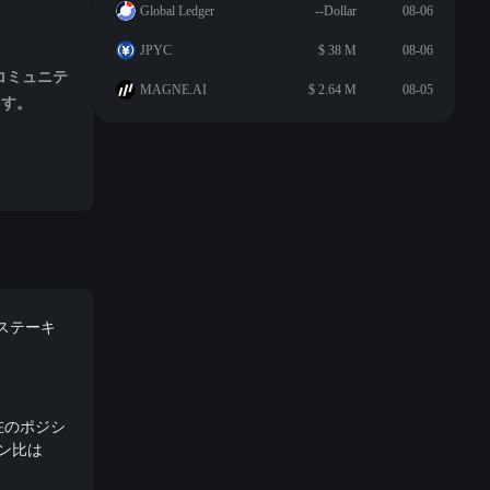
Global Ledger
--Dollar
08-06
JPYC
$ 38 M
08-06
、コミュニテ
MAGNE.AI
$ 2.64 M
08-05
ます。
のステーキ
現在のポジシ
ョン比は