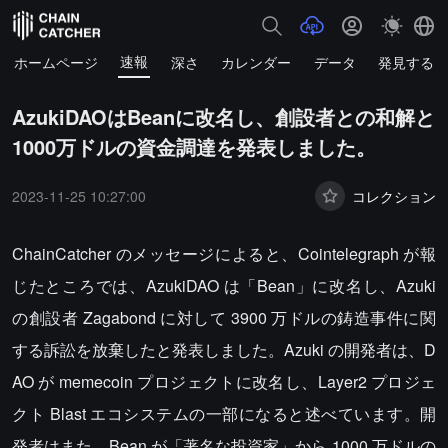
速報
ホームページ
深さ
カレンダー
データ
発見する
AzukiDAOはBeanに改名し、創設者との和解と
1000万ドルの資金調達を発表しました。
2023-11-25 10:27:00
コレクション
ChainCatcher のメッセージによると、Cointelegraph が報
じたところでは、AzukiDAO は「Bean」に改名し、Azuki
の創設者 Zagabond に対して 3900 万ドルの鋳造事件に関
する訴訟を放棄したと発表しました。Azuki の開発者は、D
AO が memecoin プロジェクトに改名し、Layer2 プロジェ
クト Blast エコシステムの一部になると述べています。開
発者はまた、Bean が「著名な投資家」から 1000 万ドルの