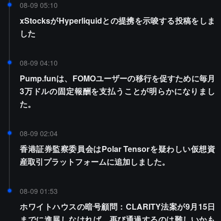
08-09 05:10
xStocksがHyperliquidとの提携を示唆する投稿をしま
した
08-09 04:10
Pump.funは、FOMOユーザーの移行を促すために毎月
3万ドルの固定報酬を支払うことが明らかになりまし
た。
08-09 02:04
香港証券監察委員会はPolar Tensorを疑わしい仮想資
産取引プラットフォームに追加しました。
08-09 01:53
ホワイトハウスの暗号顧問：CLARITY法案が9月15日
までに進展しなければ、再び通過するのは難しいかも