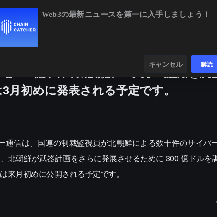
Web3の最新ニュースを第一に入手しましょう！
BTC
$64,973.95
+1.18%
ETH
$1,915.7
ンダー
データ
発見する
キャンセル
購読
る300億ドルの北朝鮮ハッカー組織を調
は3月初めに発表される予定です。
、ロイター通信は、国連の制裁監視員が北朝鮮による数十件のサイバ
北朝鮮が武器計画をさらに発展させるために 300 億ドルを
は来月初めに公開される予定です。