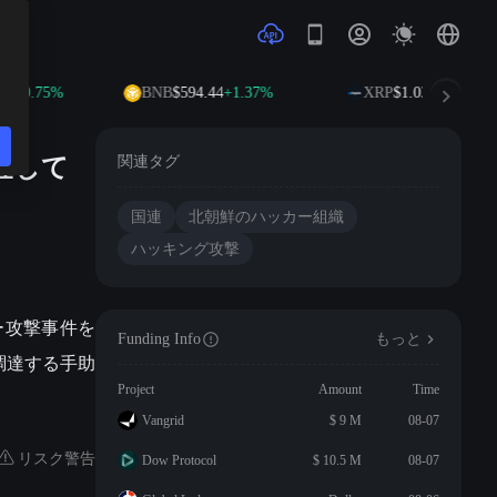
8
+0.75%
BNB
$594.44
+1.37%
XRP
$1.03
+0.80%
査して
関連タグ
国連
北朝鮮のハッカー組織
ハッキング攻撃
ー攻撃事件を
Funding Info
もっと
調達する手助
Project
Amount
Time
Vangrid
$ 9 M
08-07
リスク警告
Dow Protocol
$ 10.5 M
08-07