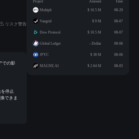
Project
Amount
Time
Multipli
$ 16.5 M
08-29
Vangrid
$ 9 M
08-07
リスク警告
Dow Protocol
$ 10.5 M
08-07
Global Ledger
--Dollar
08-06
JPYC
$ 38 M
08-06
ジアでの影
MAGNE.AI
$ 2.64 M
08-05
供を停止
交換できま