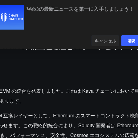
Web3の最新ニュースを第一に入手しましょう！
BTC
$64,922.00
+0.73%
ETH
$1,91
ンダー
データ
発見する
キャンセル
購読
統合し、Web3の相互運用性とスケーラビリテ
は Kava EVM の統合を発表しました。これは Kava チェーンにお
もあります。
EVM 互換レイヤーとして、Ethereum のスマートコントラクト機能
す。この戦略的統合により、Solidity 開発者は Ethereu
でき、パフォーマンス、安全性、Cosmos エコシステムの広範