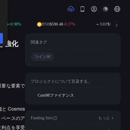
4.86
+0.98%
BNB
$590.48
-0.27%
XRP
$1.03
-1.19%
ィを強化
関連タグ
コイン98
プロジェクトについて言及する。
いて重要な要素で
Coin98ファイナンス
と Cosmos
m ベースのア
Funding Info
もっと
な利点を享受