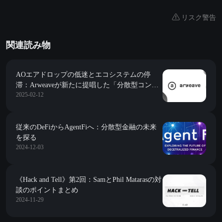
リスク警告
関連読み物
AOエアドロップの低迷とエコシステムの停
滞：Arweaveが新たに提唱した「分散型コンピ
2025-02-12
ューティング」のストーリーは失敗したのか？
従来のDeFiからAgentFiへ：分散型金融の未来
を探る
2024-12-03
《Hack and Tell》第2回：SamとPhil Matarasの対
談のポイントまとめ
2024-11-29