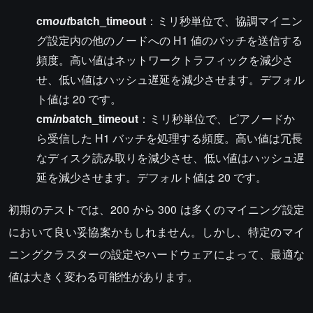
cm
out
batch_timeout
：ミリ秒単位で、協調マイニン
グ設定内の他のノードへの H1 値のバッチを送信する
頻度。高い値はネットワークトラフィックを減少さ
せ、低い値はハッシュ遅延を減少させます。デフォル
ト値は 20 です。
cm
in
batch_timeout
：ミリ秒単位で、ピアノードか
ら受信した H1 バッチを処理する頻度。高い値は冗長
なディスク読み取りを減少させ、低い値はハッシュ遅
延を減少させます。デフォルト値は 20 です。
初期のテストでは、200 から 300 は多くのマイニング設定
において良い妥協案かもしれません。しかし、特定のマイ
ニングクラスターの設定やハードウェアによって、最適な
値は大きく変わる可能性があります。