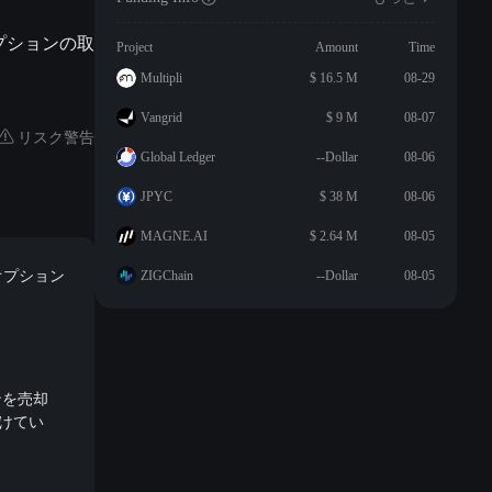
プションの取
Project
Amount
Time
Multipli
$ 16.5 M
08-29
Vangrid
$ 9 M
08-07
リスク警告
Global Ledger
--Dollar
08-06
JPYC
$ 38 M
08-06
MAGNE.AI
$ 2.64 M
08-05
オプション
ZIGChain
--Dollar
08-05
ンを売却
賭けてい