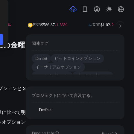
0.61%
BNB
$586.87
-1.36%
XRP
$1.02
-2.64%
週の金曜
関連タグ
Deribit
ビットコインオプション
イーサリアムオプション
コールオプション
プットオプション
オプションと 3
プロジェクトについて言及する。
Deribit
率に比べて明
ルオプション
Funding Info
もっと