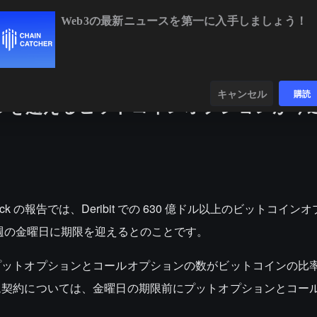
Web3の最新ニュースを第一に入手しましょう！
BTC
$64,168.83
-0.74%
ETH
$1,894.00
-
ンダー
データ
発見する
キャンセル
購読
3億ドルを超えるビットコインオプションが今
Block の報告では、Deribit での 630 億ドル以上のビットコイン
今週の金曜日に期限を迎えるとのことです。
プットオプションとコールオプションの数がビットコインの比
ム契約については、金曜日の期限前にプットオプションとコー