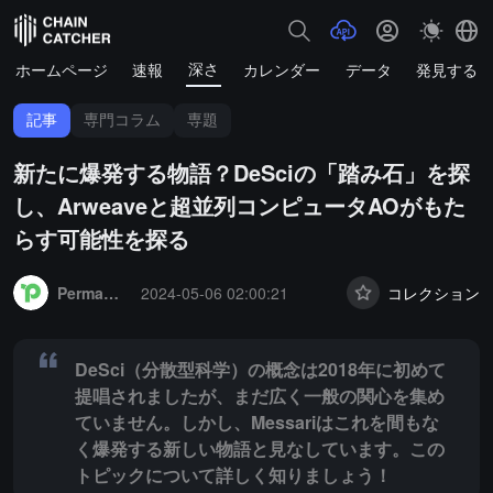
深さ
ホームページ
速報
カレンダー
データ
発見する
記事
専門コラム
専題
新たに爆発する物語？DeSciの「踏み石」を探
し、Arweaveと超並列コンピュータAOがもた
らす可能性を探る
Summary:
DeSci（分散型科学）の概念は2018年に初めて提唱さ
PermaDAO
2024-05-06 02:00:21
コレクション
DeSci（分散型科学）の概念は2018年に初めて
提唱されましたが、まだ広く一般の関心を集め
ていません。しかし、Messariはこれを間もな
く爆発する新しい物語と見なしています。この
トピックについて詳しく知りましょう！