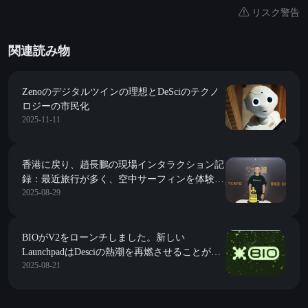
リスク警告
関連読み物
Zenoのデジタルツインの理想とDeSciのテクノ
ロジーの市民化
2025-11-11
香港に戻り、趙長鵬の現場インタラクション記
録：最近旅行が多く、空中サーフィンを体験す
2025-08-29
るのが好きで、主にRWA、コンプライアンス、
バイオテクノロジーに注目している。
BIOがV2をローンチしました。新しい
LaunchpadはDesciの熱潮を再燃させることがで
2025-08-21
きるのでしょうか？