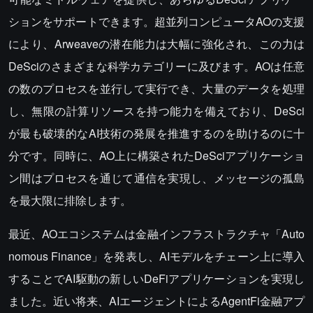
ションをサポートできます。超並列コンピュータAOの支援
により、Arweaveの潜在能力は大幅に強化され、この力は
DeSciのさまざまな科学カテゴリーに及びます。AOは任意
の数のプロセスを並行して実行でき、大量のデータを処理
し、無限の計算リソースを持つ能力を備えており、DeSci
が最も破壊的なAI技術の発展を推進するのを助けるのに十
分です。同時に、AO上に構築されたDeSciアプリケーショ
ン間はプロセスを通じて通信を実現し、メッセージの孤島
を最大限に排除します。
最近、AOエコシステムは金融インフラストラクチャ「Auto
nomous Finance」を発表し、AIモデルをチェーン上に導入
することでAI駆動の新しいDeFiアプリケーションを実現し
ました。近い将来、AIエージェントによるAgentFi金融アプ