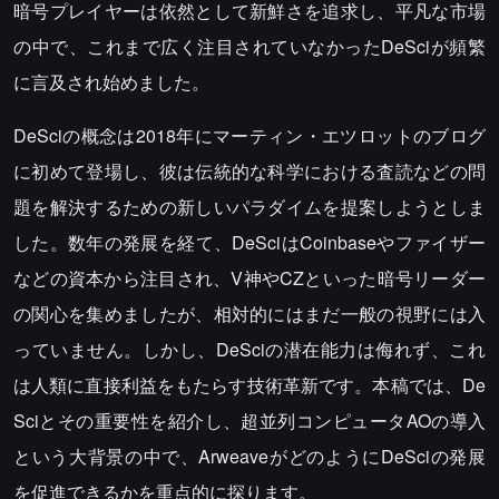
暗号プレイヤーは依然として新鮮さを追求し、平凡な市場
の中で、これまで広く注目されていなかったDeSciが頻繁
に言及され始めました。
DeSciの概念は2018年にマーティン・エツロットのブログ
に初めて登場し、彼は伝統的な科学における査読などの問
題を解決するための新しいパラダイムを提案しようとしま
した。数年の発展を経て、DeSciはCoinbaseやファイザー
などの資本から注目され、V神やCZといった暗号リーダー
の関心を集めましたが、相対的にはまだ一般の視野には入
っていません。しかし、DeSciの潜在能力は侮れず、これ
は人類に直接利益をもたらす技術革新です。本稿では、De
Sciとその重要性を紹介し、超並列コンピュータAOの導入
という大背景の中で、ArweaveがどのようにDeSciの発展
を促進できるかを重点的に探ります。