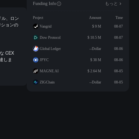
Funding Info
もっと
万ドル、ロン
Project
Amount
Time
ジションの
Vangrid
$ 9 M
08-07
Dow Protocol
$ 10.5 M
08-07
Global Ledger
--Dollar
08-06
な CEX
に達しま
JPYC
$ 38 M
08-06
MAGNE.AI
$ 2.64 M
08-05
ZIGChain
--Dollar
08-05