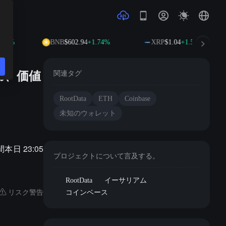
18%
BNB
$602.94
+1.74%
XRP
$1.04
+1.55%
され、価値
関連タグ
RootData
ETH
Coinbase
未知のウォレット
日 23:05
プロジェクトについて言及する。
RootData
イーサリアム
リスク警告
コインベース