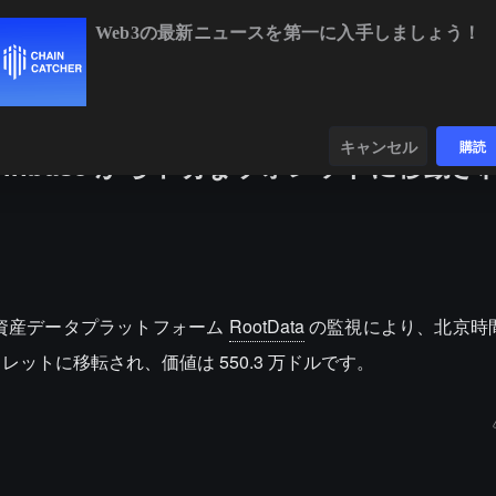
Web3の最新ニュースを第一に入手しましょう！
BTC
$64,973.24
+0.10%
ETH
$1,919.59
+0.
ンダー
データ
発見する
キャンセル
購読
 が Coinbase から不明なウォレットに移動
b3 資産データプラットフォーム
RootData
の監視により、北京時間本
知のウォレットに移転され、価値は 550.3 万ドルです。