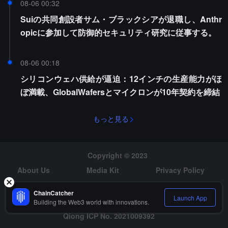
08-06 00:32
Suiの共同創設者サム・ブラックシアが退職し、Anthr
opicに参加して防御的セキュリティ研究に従事する。
08-06 00:18
シリコンウェハ供給が逼迫：12インチの生産能力がほ
ぼ満載、GlobalWafersとマイクロンが10年契約を締結
もっと見る
Copyright © 2023
About Us
Media Kit
Privacy Policy
Risk Warning
Hiring
ChainCatcher
Launch App
Building the Web3 world with innovations.
Qiong ICP No. 2021009392