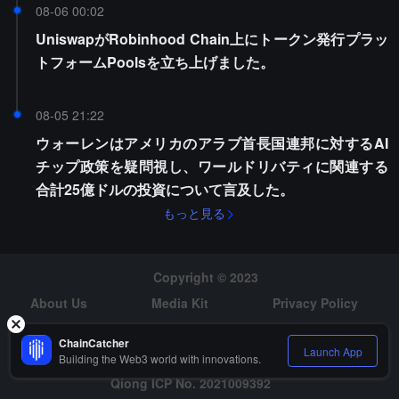
08-06 00:02
UniswapがRobinhood Chain上にトークン発行プラッ
トフォームPoolsを立ち上げました。
08-05 21:22
ウォーレンはアメリカのアラブ首長国連邦に対するAI
チップ政策を疑問視し、ワールドリバティに関連する
合計25億ドルの投資について言及した。
もっと見る
Copyright © 2023
About Us
Media Kit
Privacy Policy
Risk Warning
Hiring
ChainCatcher
Launch App
Building the Web3 world with innovations.
Qiong ICP No. 2021009392