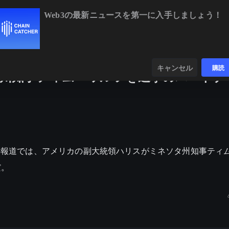
Web3の最新ニュースを第一に入手しましょう！
BTC
$64,253.97
-0.32%
ETH
$1,899.06
+
ンダー
データ
発見する
キャンセル
購読
タ州知事ティム・ワルツを選挙のパートナ
、CNN の報道では、アメリカの副大統領ハリスがミネソタ州知事テ
だ。