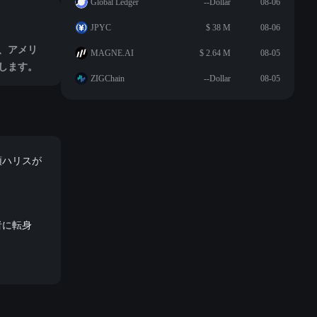
Global Ledger
--Dollar
08-06
JPYC
$ 38 M
08-06
、アメリ
MAGNE.AI
$ 2.64 M
08-05
します。
ZIGChain
--Dollar
08-05
領ハリスが
者に転身