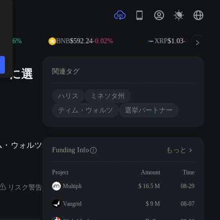
0.16%
BNB
$592.24
-0.02%
XRP
$1.03
-1.01%
ーに選
関連タグ
ハリス
ミネソタ州
ティム・ウォルツ
選挙パートナー
ィム・ウォルツ
Funding Info
もっと
Project
Amount
Time
リスク警告
Multipli
$ 16.5 M
08-29
Vangrid
$ 9 M
08-07