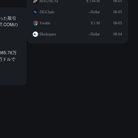
MAGNE.AI
$ 2.64 M
08-05
ZIGChain
--Dollar
08-05
入った取引
Yooldo
$ 1 M
08-05
T.COMの
Blockspace
--Dollar
08-04
5.76万
2万ドルで