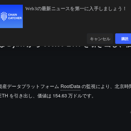
Web3の最新ニュースを第一に入手しましょう！
BTC
$64,761.02
+1.05%
ETH
ンダー
データ
発見する
キャンセル
購読
tal は Bybit から 599.99 ETH を引き出し
b3 資産データプラットフォーム
RootData
の監視により、北京時間本
.99 枚の ETH を引き出し、価値は 154.63 万ドルです。