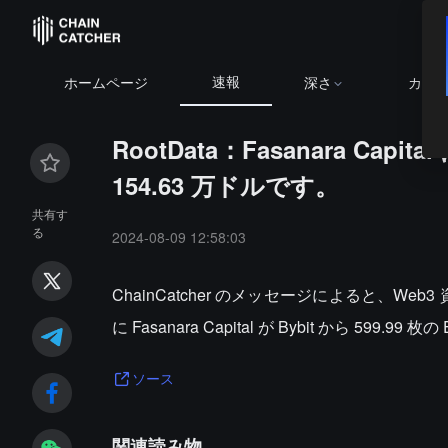
速報
ホームページ
深さ
カレ
RootData：Fasanara Capi
154.63 万ドルです。
共有す
る
2024-08-09 12:58:03
ChainCatcher のメッセージによると、We
に Fasanara Capital が Bybit から 599
ソース
関連読み物