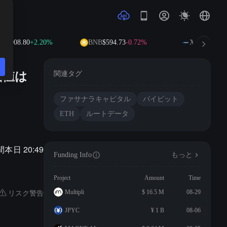
$1,908.80
+2.20%
BNB
$594.73
-0.72%
XRP
$1.04
-1.
、価値は
関連タグ
ファサナラキャピタル
バイビット
ETH
ルートデータ
日 20:49
Funding Info
もっと
Project
Amount
Time
リスク警告
Multipli
$ 16.5 M
08-29
JPYC
¥ 1 B
08-06