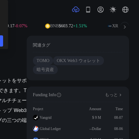
,919.17
-0.07%
BNB
$603.72
+1.51%
XRP
$1.03
-0.2
関連タグ
TOMO
OKX Web3 ウォレット
暗号資産
ォレットをサポ
引できます。T
Funding Info
もっと
マルチチェー
ップ Web3
Project
Amount
Time
Vangrid
$ 9 M
08-07
ブの三つの端
Global Ledger
--Dollar
08-06