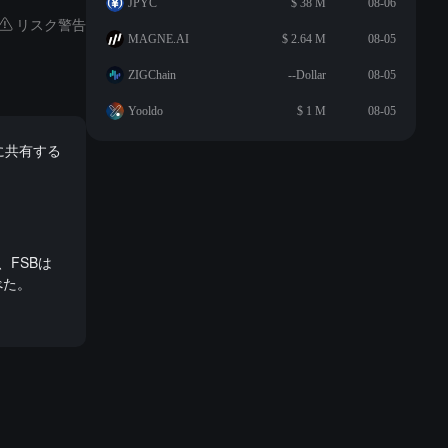
JPYC
$ 38 M
08-06
リスク警告
MAGNE.AI
$ 2.64 M
08-05
ZIGChain
--Dollar
08-05
Yooldo
$ 1 M
08-05
に共有する
FSBは
べた。