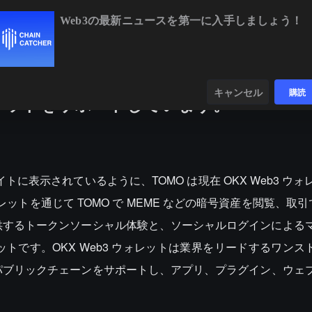
Web3の最新ニュースを第一に入手しましょう！
BTC
$64,915.44
-0.08%
ETH
$1
ンダー
データ
発見する
キャンセル
購読
ウォレットをサポートしています。
式サイトに表示されているように、TOMO は現在 OKX Web3 ウ
ォレットを通じて TOMO で MEME などの暗号資産を閲覧、取
提供するトークンソーシャル体験と、ソーシャルログインによる
レットです。OKX Web3 ウォレットは業界をリードするワンスト
のパブリックチェーンをサポートし、アプリ、プラグイン、ウェ