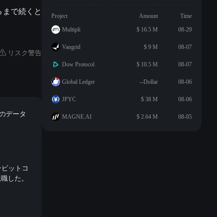
るまで続くと
Project
Amount
Time
Multipli
$ 16.5 M
08-29
Vangrid
$ 9 M
08-07
リスク警告
Dow Protocol
$ 10.5 M
08-07
Global Ledger
--Dollar
08-06
JPYC
$ 38 M
08-06
ドルのデータ
MAGNE.AI
$ 2.64 M
08-05
ンビットコ
転職した。