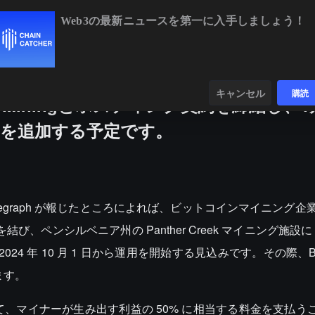
Web3の最新ニュースを第一に入手しましょう！
4,872.61
+0.92%
ETH
$1,912.42
+0.66%
BNB
$590.92
-0
ンダー
データ
発見する
キャンセル
購読
Digital Miningとホスティング契約を締結し、
マシンを追加する予定です。
telegraph が報じたところによれば、ビットコインマイニング企業 Bi
ング契約を結び、ペンシルベニア州の Panther Creek マイニング施設に 
2024 年 10 月 1 日から運用を開始する見込みです。その際、Bit
ます。
ld に対して、マイナーが生み出す利益の 50% に相当する料金を支払