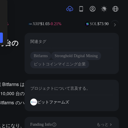
.35%
XRP
$1.03
-0.21%
SOL
$73.90
+1.79%
1万台の
関連タグ
Bitfarms
Stronghold Digital Mining
ビットコインマイニング企業
tfarms は
プロジェクトについて言及する。
10,000 台の
farms のハ
ビットファームズ
うことになり、
Funding Info
もっと