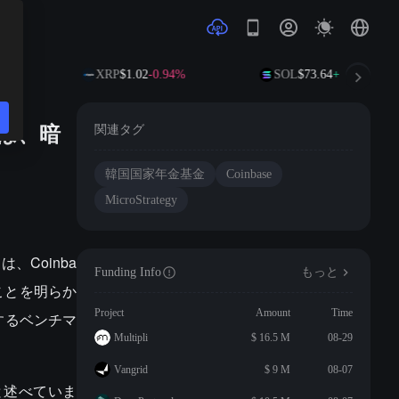
19%
XRP
$1.02
-0.94%
SOL
$73.64
+1.47%
のは、暗
関連タグ
韓国国家年金基金
Coinbase
MicroStrategy
、Coinba
Funding Info
もっと
いことを明らか
Project
Amount
Time
するベンチマ
Multipli
$ 16.5 M
08-29
Vangrid
$ 9 M
08-07
と述べていま