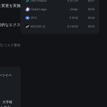
Dow Protocol
$ 10.5 M
08-07
な変更を実施
Global Ledger
--Dollar
08-06
JPYC
$ 38 M
08-06
間接的なエクス
MAGNE.AI
$ 2.64 M
08-05
リスク警告
ポーツイベ
り、大手暗
もしれな