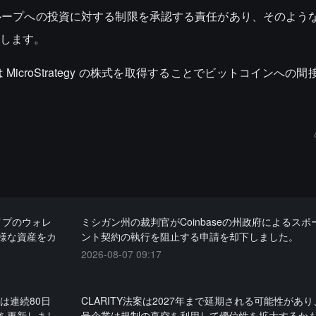
ループへの投資に対する制限を承認する責任があり、そのよう
します。
icroStrategy の株式を取得することでビットコインへの
タイプのウォレ
ミシガン州の裁判官がCoinbaseの州政府によるス
様な資産をカ
ント契約の執行を阻止する申請を却下しました。
2026-08-07 09:17
は連続80日
CLARITY法案は2027年まで延期される可能性があ
を更新しまし
号企業は規制の真空を利用して優位性を拡大するか