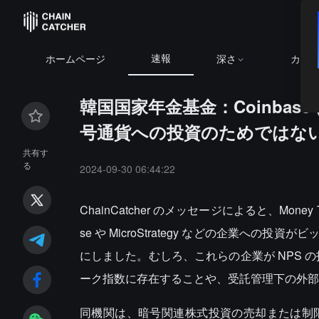
速報
BTC
$64
ホームページ
深さ
カレ
韓国国家年金基金：Coinbase
号通貨への投資のためではな
共有す
る
2024-09-30 06:44:22
ChainCatcher のメッセージによると、Mon
se や MicroStrategy などの企業
にしました。むしろ、これらの企業が NPS 
ーク指数に存在することや、受託管理下の外部
同機関は、暗号関連株式投資の売却または制