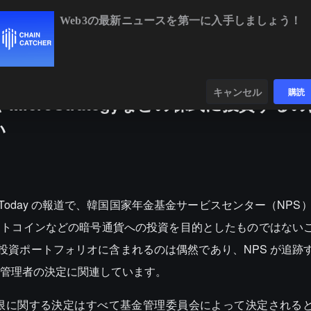
Web3の最新ニュースを第一に入手しましょう！
,843.31
+0.90%
ETH
$1,913.61
+0.64%
BNB
$590.89
-0.
ンダー
データ
発見する
キャンセル
購読
やMicroStrategyなどの株式に投資する
い
ey Today の報道で、韓国国家年金基金サービスセンター（NPS）は
への投資がビットコインなどの暗号通貨への投資を目的としたものではな
の投資ポートフォリオに含まれるのは偶然であり、NPS が追跡
管理者の決定に関連しています。
限に関する決定はすべて基金管理委員会によって決定される