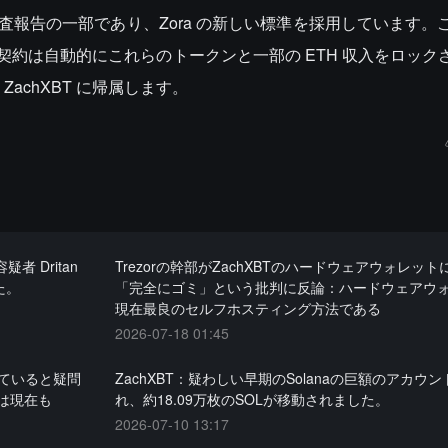
の調査報告の一部であり、Zora の新しい標準を採用しています
、契約は自動的にこれらのトークンと一部の ETH 収入をロック
achXBT に帰属します。
 Dritan
Trezorの幹部がZachXBTのハードウェアウォレッ
した。
「完全にゴミ」という批判に反論：ハードウェアウ
現在最良のセルフホスティング方法である
2026-07-18 01:45
していると疑問
ZachXBT：疑わしい早期のSolanaの巨額のアカウ
は現在も
れ、約18.09万枚のSOLが移動されました。
2026-07-10 13:17