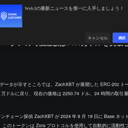
Web3の最新ニュースを第一に入手しましょう！
BTC
$64,292.11
-0.33%
ETH
$1,900.35
+0.
ンダー
データ
発見する
キャンセル
購読
20zトークンの時価総額は1400万ドルを突
N データが示すところでは、ZachXBT が展開した ERC-20z 
 万ドルに戻り、現在の価格は 2250.74 ドル、24 時間の取引量は
ン探偵 ZachXBT が 2024 年 8 月 19 日に Base ネ
た。このトークンは Zora プロトコルを使用して自動的に流動