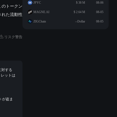
JPYC
$ 38 M
08-06
。このトークン
MAGNE.AI
$ 2.64 M
08-05
された流動性
ZIGChain
--Dollar
08-05
リスク警告
トに対する
ォレットは
ントが盗ま