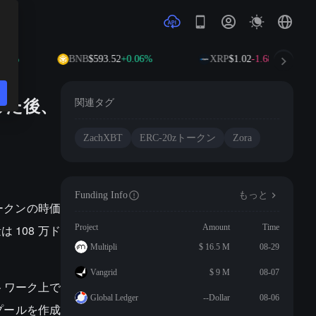
22%
BNB
$593.52
+0.06%
XRP
$1.02
-1.68%
破した後、
関連タグ
ZachXBT
ERC-20zトークン
Zora
Funding Info
もっと
トークンの時価
 108 万ド
Project
Amount
Time
Multipli
$ 16.5 M
08-29
Vangrid
$ 9 M
08-07
ットワーク上で
Global Ledger
--Dollar
08-06
性プールを作成