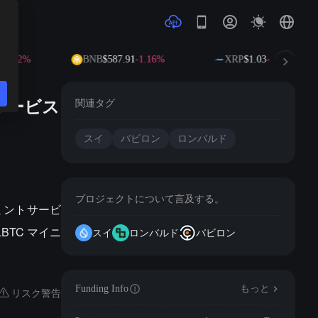
-0.32%
BNB
$587.91
-1.16%
XRP
$1.03
-2.38%
Cサービス
関連タグ
スイ
バビロン
ロンバルド
プロジェクトについて言及する。
C ミントサービ
BTC マイニ
スイ
ロンバルド
バビロン
Funding Info
もっと
リスク警告