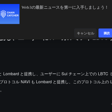
Web3の最新ニュースを第一に入手しましょう！
BTC
$64,532.56
-0.53%
ETH
$1,908.46
ンダー
データ
発見する
キャンセル
購読
rdと提携し、ユーザーにローカルミントLBT
lon と Lombard と提携し、ユーザーに Sui チェーン上での LBT
トコル NAVI も Lombard と提携し、このプロトコル上の L
。