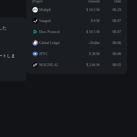
Project
Amount
Time
Multipli
$ 16.5 M
08-29
Vangrid
$ 9 M
08-07
ました
Dow Protocol
$ 10.5 M
08-07
Global Ledger
--Dollar
08-06
JPYC
$ 38 M
08-06
ポートしま
MAGNE.AI
$ 2.64 M
08-05