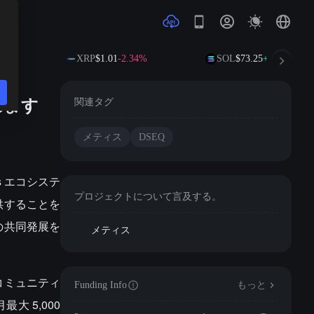
28%
XRP
$1.01
-2.34%
SOL
$73.25
+0.15%
れます
関連タグ
メティス
DSEQ
is エコシステ
プロジェクトについて言及する。
供することを
の共同発展を
メティス
コミュニティ
Funding Info
もっと
 5,000