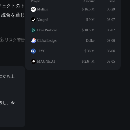
Project
Amount
Time
ロジェクトのト
Multipli
$ 16.5 M
08-29
ス統合を通じ
Vangrid
$ 9 M
08-07
Dow Protocol
$ 10.5 M
08-07
リスク警告
Global Ledger
--Dollar
08-06
JPYC
$ 38 M
08-06
MAGNE.AI
$ 2.64 M
08-05
式に立ち上
発表し、今