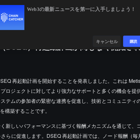
Web3の最新ニュースを第一に入手しましょう！
,526.13
-0.11%
ETH
$1,908.64
-0.23%
BNB
$591.10
-0.
ンダー
データ
発見する
キャンセル
購読
ン（DSEQ）再起動計画が間もなく開始さ
正式に DSEQ 再起動計画を開始することを発表しました。これは Met
とプロジェクトに対してより強力なサポートと多くの機会を提
システムの参加者の緊密な連携を促進し、技術とコミュニティ
を構築することです。
全く新しいパフォーマンスに基づく報酬メカニズムを通じて、
らに促進します。DSEQ 再起動計画では、ノード報酬（毎月最大