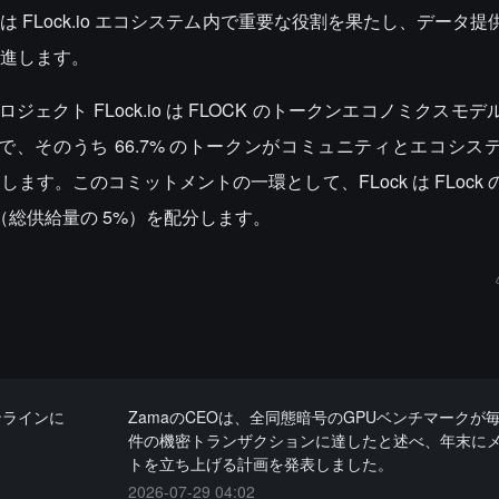
FLock.io エコシステム内で重要な役割を果たし、データ提
進します。
プロジェクト FLock.io は FLOCK のトークンエコノミクスモ
億枚で、そのうち 66.7% のトークンがコミュニティとエコシ
す。このコミットメントの一環として、FLock は FLock
クン（総供給量の 5%）を配分します。
オンラインに
ZamaのCEOは、全同態暗号のGPUベンチマークが毎
件の機密トランザクションに達したと述べ、年末に
トを立ち上げる計画を発表しました。
2026-07-29 04:02