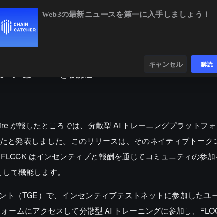
Web3の最新ニュースを第一に入手しましょう！
BTC
$64,790.27
+0.29%
ETH
$1,911.35
+0.3
ンダー
データ
発見する
キャンセル
購読
ンネットとTGEを開始
nwire が報じたところでは、分散型 AI トレーニングプラットフォーム
上げたと発表しました。このリリースは、そのネイティブトークン 
り、FLOCK はインセンティブと報酬を通じてコミュニティの参
ンとして機能します。
ベント（TGE）で、インセンティブテストネットに参加したユ
ームにアクセスして分散型 AI トレーニングに参加し、FLOC