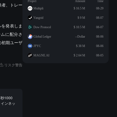
Project
Amount
Time
供者、トレー
Multipli
$ 16.5 M
08-29
Vangrid
$ 9 M
08-07
デルを発表しま
Dow Protocol
$ 10.5 M
08-07
ステムに配分さ
Global Ledger
--Dollar
08-06
 の初期ユーザ
JPYC
$ 38 M
08-06
MAGNE.AI
$ 2.64 M
08-05
リスク警告
秒1000
メインネッ