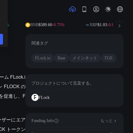
8%
BNB
$589.60
-0.75%
XRP
$1.03
-0.80%
関連タグ
FLock.io
Base
メインネット
TGE
 FLock.i
プロジェクトについて言及する。
FLOCK の
加を促進し、F
FLock
ーザーにエア
Funding Info
もっと
K トークン