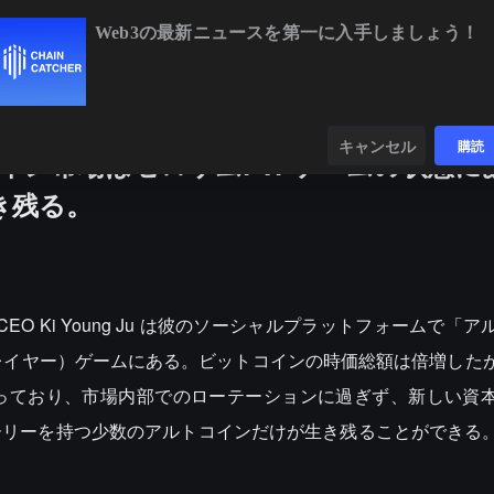
Web3の最新ニュースを第一に入手しましょう！
H
$1,921.06
+0.46%
BNB
$603.80
+1.83%
XRP
$1.04
+
ンダー
データ
発見する
キャンセル
購読
イン市場はゼロサムPvPゲームの状態に
き残る。
ant の CEO Ki Young Ju は彼のソーシャルプラットフォームで
プレイヤー）ゲームにある。ビットコインの時価総額は倍増した
っており、市場内部でのローテーションに過ぎず、新しい資
ーリーを持つ少数のアルトコインだけが生き残ることができる