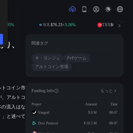
2.05%
SOL
$76.23
+3.26%
TRX
$0.3286
+0.35
あり、
関連タグ
キ・ヨンジュ
PvPゲーム
アルトコイン市場
「アルトコイン市
Funding Info
もっと
が、アルトコ
Project
Amount
Time
本の流入はな
Vangrid
$ 9 M
08-07
。」と述べて
Dow Protocol
$ 10.5 M
08-07