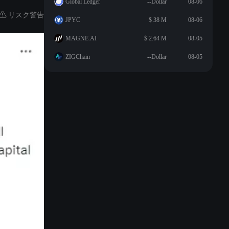
Global Ledger
--Dollar
08-06
リスク警告
JPYC
$ 38 M
08-06
MAGNE.AI
$ 2.64 M
08-05
ZIGChain
--Dollar
08-05