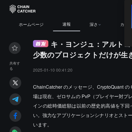
速報
BTC
$65,033.06
+0.25%
ET
ホームページ
深さ
カレ
キ・ヨンジュ：アルトコ
少数のプロジェクトだけが生
共有す
る
2025-01-10 00:41:20
ChainCatcher のメッセージ、CryptoQu
場は現在、ゼロサムの PvP（プレイヤー対
インの総時価総額は以前の歴史的高値を下回
い。強力なアプリケーションシナリオとスト
います。