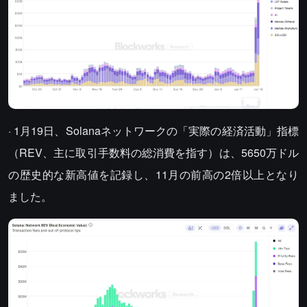
· 1月19日、Solanaネットワークの「実際の経済活動」指標
（REV、主に取引手数料の総消費を指す）は、5650万ドル
の歴史的な新高値を記録し、11月の前高の2倍以上となり
ました。