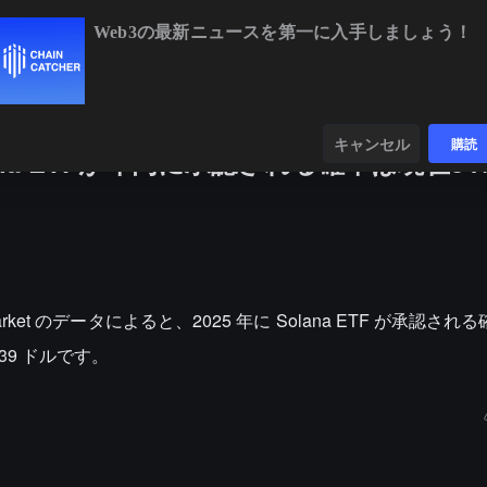
Web3の最新ニュースを第一に入手しましょう！
BTC
$64,845.99
-0.17%
ETH
$1,
ンダー
データ
発見する
キャンセル
購読
olana ETFが年内に承認される確率は現在8
market のデータによると、2025 年に Solana ETF が承認され
39 ドルです。