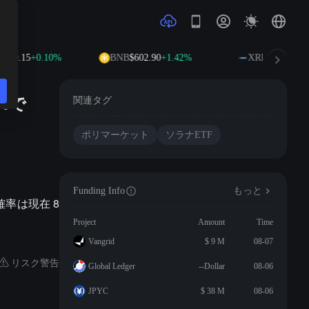
920.15
+0.10%
BNB
$602.90
+1.42%
XRP
$1.03
-0.05
4%で
関連タグ
ポリマーケット
ソラナETF
Funding Info
もっと
る確率は現在 8
Project
Amount
Time
Vangrid
$ 9 M
08-07
リスク警告
Global Ledger
--Dollar
08-06
JPYC
$ 38 M
08-06