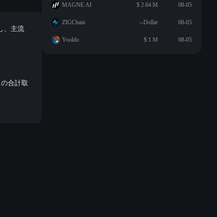
MAGNE.AI
$ 2.64 M
08-05
ZIGChain
--Dollar
08-05
達し、主流
Yooldo
$ 1 M
08-05
の7月の合計取