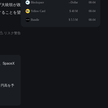
Blockspace
--Dollar
08-04
プ大統領が政
することを望
Yellow Card
$ 40 M
08-04
Bundle
$ 5.5 M
08-04
リスク警告
paceX
、円高を予