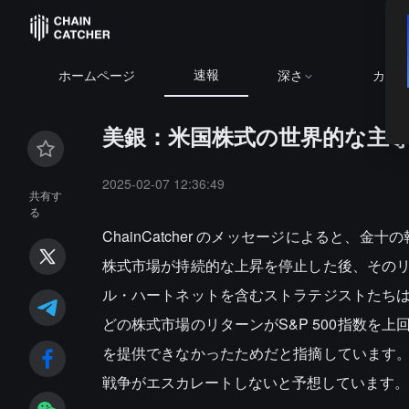
速報
68.53
+0.89%
ETH
$1,907.31
+2.27%
BNB
$595.78
+0.1
ホームページ
深さ
カレ
美銀：米国株式の世界的な主
2025-02-07 12:36:49
共有す
る
ChainCatcher のメッセージによると
株式市場が持続的な上昇を停止した後、その
ル・ハートネットを含むストラテジストたち
どの株式市場のリターンがS&P 500指数を
を提供できなかったためだと指摘しています
戦争がエスカレートしないと予想しています。