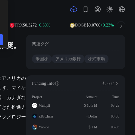
TRX
$0.3272
+0.30%
DOGE
$0.0700
+0.23%
推奨。
関連タグ
米国株
アメリカ銀行
株式市場
頭にアメリカの
Funding Info
もっと
ます。マイケ
国、カナダな
Project
Amount
Time
てきた推進力
Multipli
$ 16.5 M
08-29
テクノロジー
ZIGChain
--Dollar
08-05
Yooldo
$ 1 M
08-05