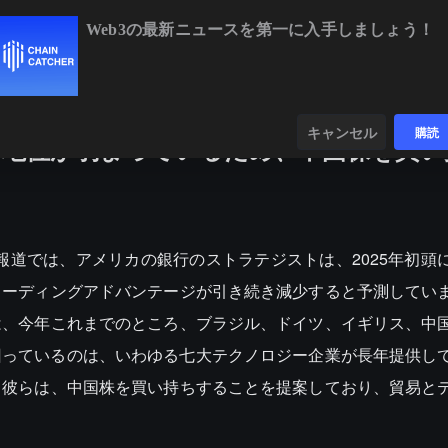
Web3の最新ニュースを第一に入手しましょう！
6%
XRP
$1.06
-0.73%
SOL
$74.03
+0.74%
ンダー
データ
発見する
キャンセル
購読
導地位が弱まっているため、中国株を買い
、金十の報道では、アメリカの銀行のストラテジストは、2025年初
リーディングアドバンテージが引き続き減少すると予測してい
は、今年これまでのところ、ブラジル、ドイツ、イギリス、中
上回っているのは、いわゆる七大テクノロジー企業が長年提供し
。彼らは、中国株を買い持ちすることを提案しており、貿易と