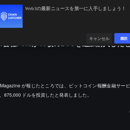
Web3の最新ニュースを第一に入手しましょう！
BTC
$64,509.66
+0.56%
ETH
$1
ンダー
データ
発見する
キャンセル
購読
社Foldが10枚のBTCを追加購入した
coin Magazine が報じたところでは、ビットコイン報酬金融サービ
入し、875,000 ドルを投資したと発表しました。