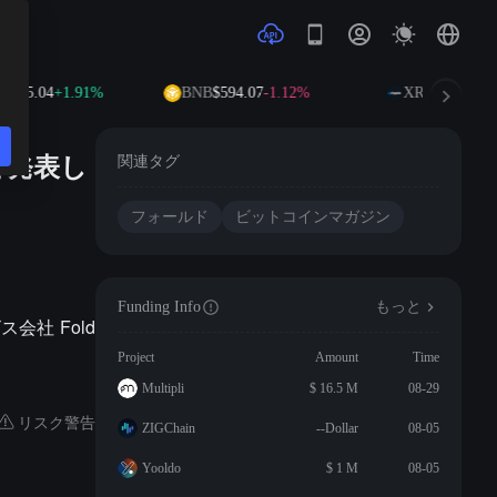
,905.04
+1.91%
BNB
$594.07
-1.12%
XRP
$1.05
-1.2
と発表し
関連タグ
フォールド
ビットコインマガジン
Funding Info
もっと
ス会社 Fold
Project
Amount
Time
Multipli
$ 16.5 M
08-29
リスク警告
ZIGChain
--Dollar
08-05
Yooldo
$ 1 M
08-05