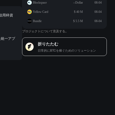
Blockspace
--Dollar
08-04
Yellow Card
$ 40 M
08-04
の信用枠資
Bundle
$ 5.5 M
08-04
プロジェクトについて言及する。
た統一アプ
折りたたむ
日常的にBTCを稼ぐためのソリューション