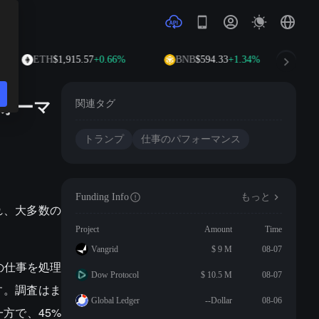
ETH
$1,915.57
+0.66%
BNB
$594.33
+1.34%
X
ォーマ
関連タグ
トランプ
仕事のパフォーマンス
Funding Info
もっと
れ、大多数の
Project
Amount
Time
Vangrid
$ 9 M
08-07
の仕事を処理
Dow Protocol
$ 10.5 M
08-07
す。調査はま
Global Ledger
--Dollar
08-06
方で、45%