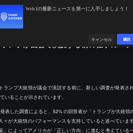
Web3の最新ニュースを第一に入手しましょう！
BTC
$64,968.73
+1.08%
ンダー
データ
発見する
キャンセル
購読
トランプが国会で演説する前の仕事のパフ
メリカのトランプ大統領が議会で演説する前に、新しい調査が発表さ
ていることが示されています。
に発表した調査によると、52% の回答者が「トランプが大統領
の人々が大統領のパフォーマンスを支持していると述べていま
政策」によってアメリカが「正しい方向」に進むと考えている一