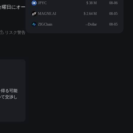
JPYC
$ 38 M
08-06
金曜日にオー
MAGNE.AI
$ 2.64 M
08-05
ZIGChain
--Dollar
08-05
リスク警告
を得る可能
いて交渉し