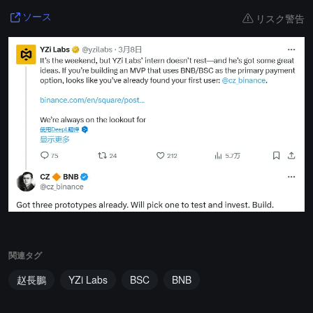
リスク警告
ソース
関連タグ
赵長鵬
YZi Labs
BSC
BNB