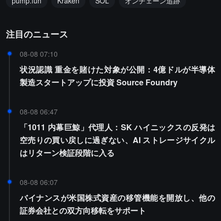
pump.fun
Kraken
SOL
オンチェーン追跡
注目のニュース
08-08 07:10
状況認識 重金を賭けた対象が公開：4億ドルが半導体
製造スタートアップに投資 Source Foundry
08-08 06:47
「1011 内幕巨鯨」代理人：SK ハイニックスの反発は
空売りの買い戻しに過ぎない、AI ストレージサイクル
はリターン検証段階に入る
08-08 06:07
バイナンスが米国株式資産の移管機能を開放し、他の
証券会社との双方向移転をサポート