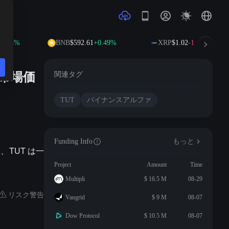
0.64%
BNB
$592.61
+0.49%
XRP
$1.02
-1.09%
市場価
関連タグ
TUT
バイナンスアルファ
Funding Info
もっと
て、TUT は一
Project
Amount
Time
Multipli
$ 16.5 M
08-29
リスク警告
Vangrid
$ 9 M
08-07
Dow Protocol
$ 10.5 M
08-07