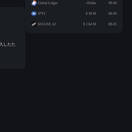
Global Ledger
--Dollar
08-06
JPYC
$ 38 M
08-06
MAGNE.AI
$ 2.64 M
08-05
移入したた