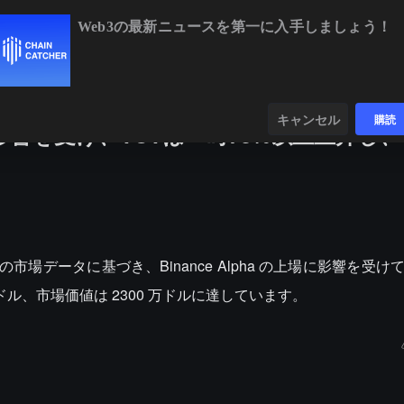
Web3の最新ニュースを第一に入手しましょう！
BTC
$64,955.39
+0.91%
ETH
$1,918.67
+
ンダー
データ
発見する
キャンセル
購読
響を受け、TUTは一時70%以上上昇し、
。
N の市場データに基づき、Binance Alpha の上場に影響を受け
3 ドル、市場価値は 2300 万ドルに達しています。