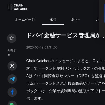
速報
BTC
$64,931
ホームページ
深さ
カレ
ドバイ金融サービス管理局が
2025-03-19 01:31:50
共有す
る
ChainCatcher のメッセージによると、Cr
対してトークン化規制サンドボックスへの参加を
Aはドバイ国際金融センター（DIFC）を監督
ラムがトークン化された投資商品やサービス
ボックスは、企業が規制当局の監視の下でト
供します。