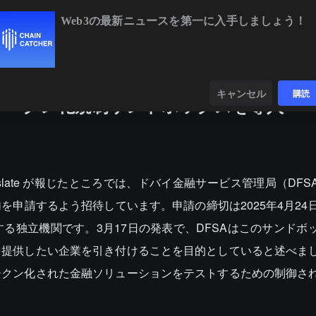
Web3の最新ニュースを第一に入手しましょう！
.95
+0.84%
ETH
$1,913.42
+0.42%
BNB
$592.49
+0.26%
ンダー
データ
発見する
キャンセル
購読
トークン化規制サンドボックスを導入
yptoslate が報じたところでは、ドバイ金融サービス管理局（DF
申請するよう招待しています。申請の締切は2025年4月24日
する独立機関です。3月17日の発表で、DFSAはこのサンドボ
を提供したい企業を引き付けることを目的としていると述べま
ークン化された金融ソリューションをテストするための制御さ