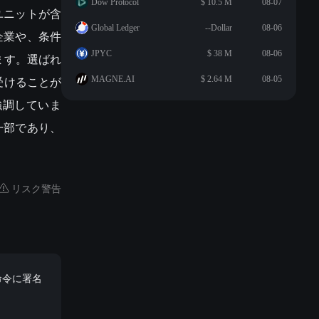
Dow Protocol
$ 10.5 M
08-07
ユニットが含
Global Ledger
--Dollar
08-06
企業や、条件
JPYC
$ 38 M
08-06
ます。選ばれ
受けることが
MAGNE.AI
$ 2.64 M
08-05
強調していま
一部であり、
リスク警告
命令に署名