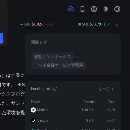
XRP
$1.02
-0.75%
SOL
$73.79
+1.34%
関連タグ
規制サンドボックス
ドバイ金融サービス管理局
SA）は企業に
です。DFS
Funding Info
もっと
ックスプログ
した。サンド
Project
Amount
Time
Multipli
$ 16.5 M
08-29
れた環境を提
Vangrid
$ 9 M
08-07