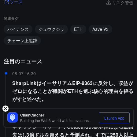
リスク警告
ソース
関連タグ
バイナンス
ジュウクジラ
ETH
Aave V3
チェーン上追跡
注目のニュース
08-07 16:30
SharpLinkはイーサリアムEIP-8363に反対し、収益が
ゼロになることが機関がETHを選ぶ核心的理由を揺る
がすと述べた。
ChainCatcher
08-07 16:15
Launch App
Building the Web3 world with innovations.
ギャラクシーリサーチ：Coldcardの脆弱性による総損
失は1.3億ドルを超えると予測され、すでに250人以上