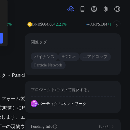
0.22%
BNB
$604.83
+2.21%
XRP
$1.04
+1.54%
関連タグ
バイナンス
HODLer
エアドロップ
Particle Network
 Particl
プロジェクトについて言及する。
ットフォーム製
パーティクルネットワーク
北京時間）にP
を開放します。エ
ザーの現物ウ
Funding Info
もっと