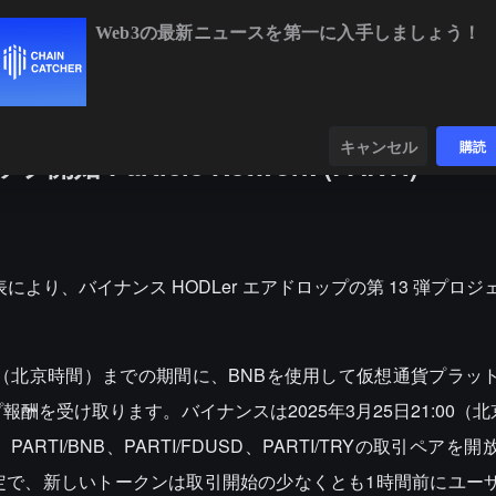
Web3の最新ニュースを第一に入手しましょう！
BTC
$65,032.88
+0.15%
ETH
$1,920.62
+
ンダー
データ
発見する
キャンセル
購読
 Particle Network (PARTI)
表により、バイナンス HODLer エアドロップの第 13 弾プロジェクト
日07:59（北京時間）までの期間に、BNBを使用して仮想通貨プラ
報酬を受け取ります。バイナンスは2025年3月25日21:00（
DC、PARTI/BNB、PARTI/FDUSD、PARTI/TRYの取引ペア
定で、新しいトークンは取引開始の少なくとも1時間前にユー