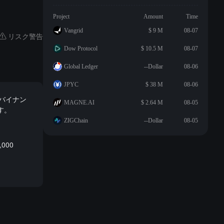
Project
Amount
Time
Vangrid
$ 9 M
08-07
リスク警告
Dow Protocol
$ 10.5 M
08-07
Global Ledger
--Dollar
08-06
JPYC
$ 38 M
08-06
バイナン
MAGNE.AI
$ 2.64 M
08-05
す。
ZIGChain
--Dollar
08-05
000