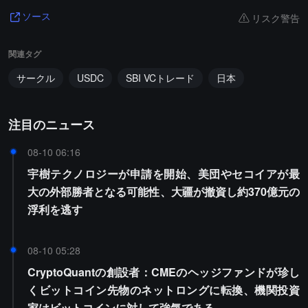
リスク警告
ソース
関連タグ
サークル
USDC
SBI VCトレード
日本
注目のニュース
08-10 06:16
宇樹テクノロジーが申請を開始、美団やセコイアが最
大の外部勝者となる可能性、大疆が撤資し約370億元の
浮利を逃す
08-10 05:28
CryptoQuantの創設者：CMEのヘッジファンドが珍し
くビットコイン先物のネットロングに転換、機関投資
家はビットコインに対して強気である。