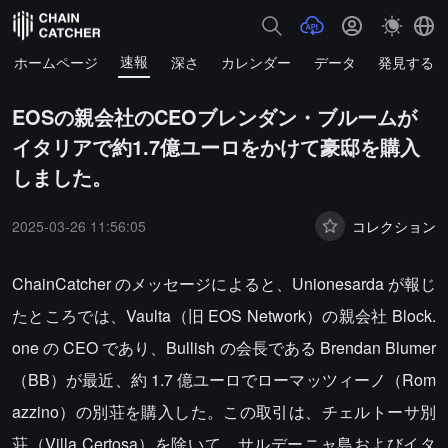
速報
ホームページ
深さ
カレンダー
データ
発見する
EOSの親会社のCEOブレンダン・ブルームが
イタリアで約1.7億ユーロをかけて豪邸を購入
しました。
2025-03-26 11:56:05
コレクション
ChainCatcher のメッセージによると、Unionesarda が報じ
たところでは、Vaulta（旧 EOS Network）の親会社 Block.
one の CEO であり、Bullish の会長である Brendan Blumer
（BB）が最近、約 1.7 億ユーロでローマッツィーノ（Rom
azzino）の別荘を購入した。この取引は、チェルトーサ別
荘（Villa Certosa）を除いて、サルデーニャ島およびイタ