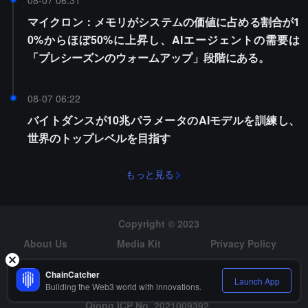
08-07 06:31
マイクロン：メモリがシステムの価値に占める割合が1
0%からほぼ50%に上昇し、AIエージェントの需要は
「プレシーズンのウォームアップ」段階にある。
08-07 06:22
バイトダンスが10兆パラメータのAIモデルを訓練し、
世界のトップレベルを目指す
もっと見る
Copyright © 2023
About Us
Media Kit
Privacy Policy
Risk Warning
Hiring
ChainCatcher
Launch App
Building the Web3 world with innovations.
Qiong ICP No. 2021009392