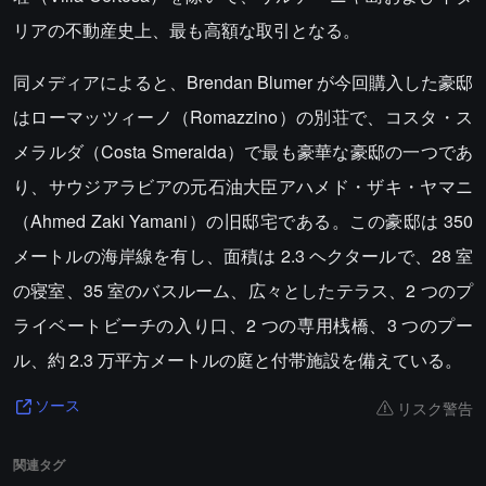
リアの不動産史上、最も高額な取引となる。
同メディアによると、Brendan Blumer が今回購入した豪邸
はローマッツィーノ（Romazzino）の別荘で、コスタ・ス
メラルダ（Costa Smeralda）で最も豪華な豪邸の一つであ
り、サウジアラビアの元石油大臣アハメド・ザキ・ヤマニ
（Ahmed Zaki Yamani）の旧邸宅である。この豪邸は 350
メートルの海岸線を有し、面積は 2.3 ヘクタールで、28 室
の寝室、35 室のバスルーム、広々としたテラス、2 つのプ
ライベートビーチの入り口、2 つの専用桟橋、3 つのプー
ル、約 2.3 万平方メートルの庭と付帯施設を備えている。
リスク警告
ソース
関連タグ