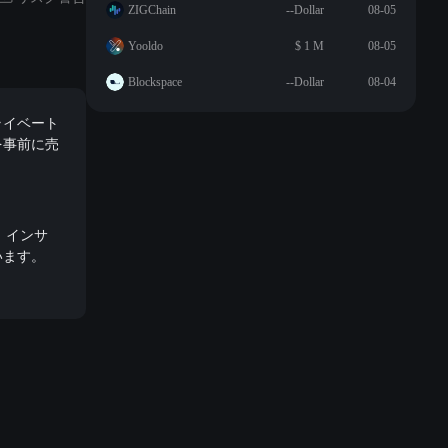
ZIGChain
--Dollar
08-05
Yooldo
$ 1 M
08-05
Blockspace
--Dollar
08-04
のプライベート
を事前に売
。
訴し、インサ
います。