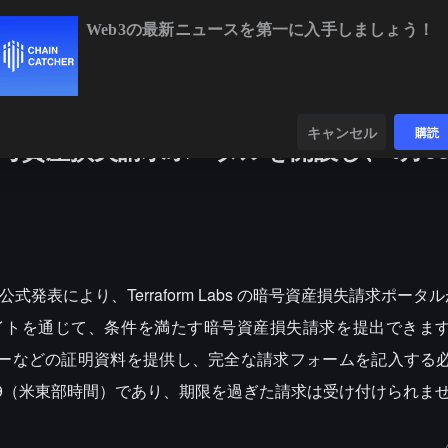
Web3の最新ニュースを第一に入手しましょう！
BTC
$64,441.82
+0.07%
ETH
$1,907.54
+1.
ンダー
データ
発見する
キャンセル
購読
31日に暗号資産損失請求ポータルを開設し、4月3
 の公式発表により、Terraform Labs の暗号資産損失請求ポータルが 
サイトを通じて、条件を満たす暗号資産損失請求を提出できま
 キーなどの証明資料を提供し、完全な請求フォームを記入する
日 23:59（米東部時間）であり、期限を過ぎた請求は受け付けられま