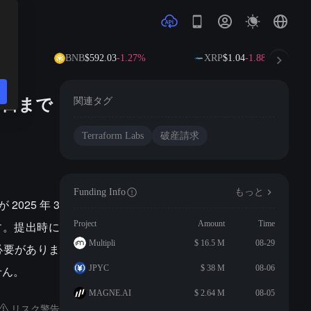
58%
BNB
$592.03
-1.27%
XRP
$1.04
-1.88%
0日まで
関連タグ
Terraform Labs
破産請求
Funding Info
もっと
2025 年 3
す。提出時に
Project
Amount
Time
Multipli
$ 16.5 M
08-29
必要がありま
せん。
JPYC
$ 38 M
08-06
MAGNE.AI
$ 2.64 M
08-05
リスク警告