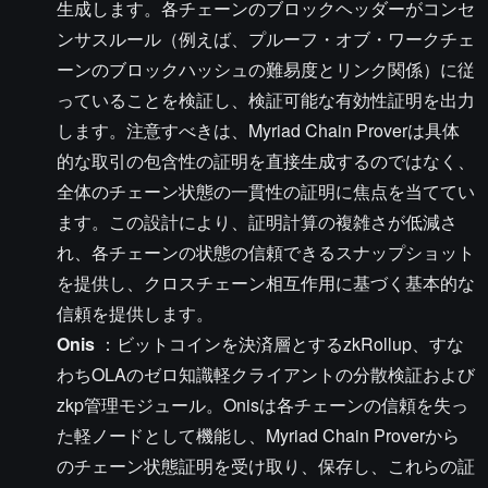
生成します。各チェーンのブロックヘッダーがコンセ
ンサスルール（例えば、プルーフ・オブ・ワークチェ
ーンのブロックハッシュの難易度とリンク関係）に従
っていることを検証し、検証可能な有効性証明を出力
します。注意すべきは、Myriad Chain Proverは具体
的な取引の包含性の証明を直接生成するのではなく、
全体のチェーン状態の一貫性の証明に焦点を当ててい
ます。この設計により、証明計算の複雑さが低減さ
れ、各チェーンの状態の信頼できるスナップショット
を提供し、クロスチェーン相互作用に基づく基本的な
信頼を提供します。
Onis
：ビットコインを決済層とするzkRollup、すな
わちOLAのゼロ知識軽クライアントの分散検証および
zkp管理モジュール。Onisは各チェーンの信頼を失っ
た軽ノードとして機能し、Myriad Chain Proverから
のチェーン状態証明を受け取り、保存し、これらの証