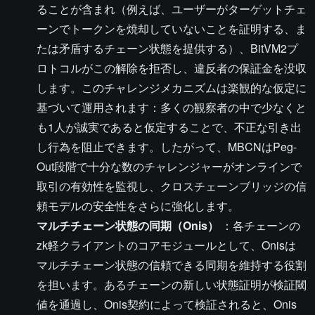
ることが含まれ（例えば、ユーザーがターゲットチェ
ーンでトークンを焼却していないことを証明する、ま
たは矛盾するチェーン状態を提供する）、BitVM2プ
ロトコルがこの解除を拒否し、違反者の保証金を没収
します。このチャレンジメカニズムは楽観的な仮定に
基づいて運用されます：多くの観察者の中で少なくと
も1人が誠実であると仮定することで、不正な引き出
し行為を阻止できます。したがって、MBCNはPeg-
Out段階で十分な数のチャレンジャーがオンラインで
取引の有効性を監視し、クロスチェーンブリッジの信
頼モデルの安全性をさらに強化します。
マルチチェーン状態の同期（Onis）
：各チェーンの
zk軽クライアントのコアモジュールとして、Onisは
マルチチェーン状態の信頼できる同期を維持する役割
を担います。あるチェーンの新しい状態証明が検証閾
値を通過し、Onis契約によって検証されると、Onis