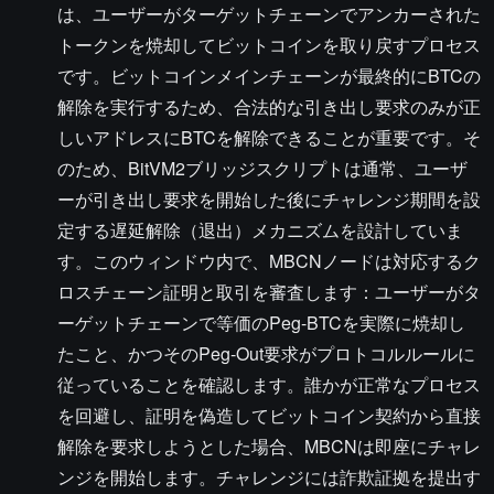
は、ユーザーがターゲットチェーンでアンカーされた
トークンを焼却してビットコインを取り戻すプロセス
です。ビットコインメインチェーンが最終的にBTCの
解除を実行するため、合法的な引き出し要求のみが正
しいアドレスにBTCを解除できることが重要です。そ
のため、BitVM2ブリッジスクリプトは通常、ユーザ
ーが引き出し要求を開始した後にチャレンジ期間を設
定する遅延解除（退出）メカニズムを設計していま
す。このウィンドウ内で、MBCNノードは対応するク
ロスチェーン証明と取引を審査します：ユーザーがタ
ーゲットチェーンで等価のPeg-BTCを実際に焼却し
たこと、かつそのPeg-Out要求がプロトコルルールに
従っていることを確認します。誰かが正常なプロセス
を回避し、証明を偽造してビットコイン契約から直接
解除を要求しようとした場合、MBCNは即座にチャレ
ンジを開始します。チャレンジには詐欺証拠を提出す