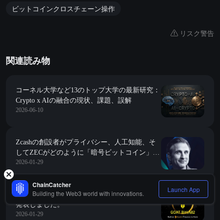
ビットコインクロスチェーン操作
リスク警告
関連読み物
コーネル大学など13のトップ大学の最新研究：
Crypto x AIの融合の現状、課題、誤解
2026-06-10
Zcashの創設者がプライバシー、人工知能、そ
してZECがどのように「暗号ビットコイン」に
2026-01-29
なるかについて語る
ChainCatcher
Launch App
Building the Web3 world with innovations.
GOAT NetworkはGOAT BitVM2テストネットを
発表しました。
2026-01-29