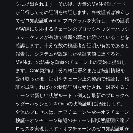
クに提出されます。その後、大量のMVN検証ノード
が並行してその証明を検証します。各検証者は独立し
てゼロ知識証明verifierプログラムを実行し、その証明
が実際に対応するチェーンのブロックヘッダーハッシ
ュシーケンスが有効で最新の高さに続いていることを
確認します。十分な数の検証者が証明が有効であると
報告し、システムが設定した検証閾値に達すると、
MVNはこの結果をOnisのチェーン上の契約に提出し
ます。Onis契約は十分な検証署名または統計情報を
受け取った後、証明をチェーン上の契約で検証し、検
証が成功すればその状態証明を受け入れ、対応するチ
ェーンの新しい状態ルート（例えば最新のブロックヘ
ッダーハッシュ）をOnisの状態証明に記録します。
全体のプロセスは、オフチェーン生成---オフチェーン
検証---オンチェーン確認のチェーン間状態証明伝達プ
ロセスを実現します：オフチェーンのゼロ知識証明が