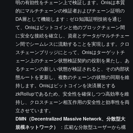
明の有効性をチェーン上で検証します。Onisは本質
的にマルチチェーンの検証者およびチェーン証明の
DA層として機能します：ゼロ知識証明技術を通じ
て、Onisはビットコインと他のブロックチェーン間
に安全な接続を確立し、資産とデータがマルチチェー
ン間でシームレスに流動することを実現します。クロ
スチェーンブリッジにとって、Onisはターゲットチ
ェーン上のチェーン状態検証契約の役割を果たし、あ
るチェーンの新しい状態が検証されると、その内部状
態ルートを更新し、複数のチェーンの状態の同期を維
持します。Onisはビットコインを決済層とする
zkRollupであるため、安全性を確保しつつ高効率を維
持し、クロスチェーン相互作用の安全性と効率性を両
立させています。
DMN（Decentralized Massive Network、分散型大
規模ネットワーク）
：広範な分散型ユーザーから構