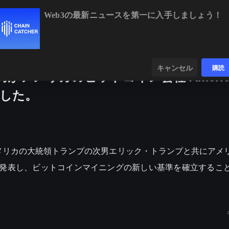
Web3の最新ニュースを第一に入手しましょう！
BTC
$64,761.02
+1.05%
ETH
$1,908.80
+2.
ンダー
データ
発見する
キャンセル
購読
の次男がアメリカのビットコイン会社 Americ
ました。
ining はアメリカの大統領トランプの次男エリック・トランプと共にア
設立したことを発表し、ビットコインマイニングの新しい基準を確立する