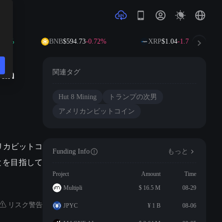
20%
BNB
$594.73
-0.72%
XRP
$1.04
-1.74%
an
関連タグ
Hut 8 Mining
トランプの次男
アメリカンビットコイン
メリカビットコ
Funding Info
もっと
ことを目指して
Project
Amount
Time
Multipli
$ 16.5 M
08-29
リスク警告
JPYC
¥ 1 B
08-06