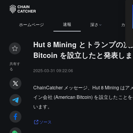
速報
ホームページ
深さ
カレ
Hut 8 Mining とトランプ
Bitcoin を設立したと発表し
共有す
る
2025-03-31 09:22:06
ChainCatcher メッセージ、Hut 8 M
イン会社 (American Bitcoin) を
います。
ソース