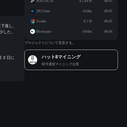
MAGNE.AI
$ 2.64 M
08-05
ZIGChain
--Dollar
08-05
Yooldo
$ 1 M
08-05
上下落し、
少した。
Blockspace
--Dollar
08-04
プロジェクトについて言及する。
ハット8マイニング
月 2 日に
暗号通貨マイニング企業