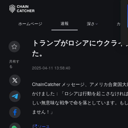
速報
ホームページ
深さ
カレ
トランプがロシアにウクライ
た。
共有す
る
2025-04-11 13:58:40
ChainCatcher メッセージ、アメリカ
かけました：「ロシアは行動を起こさなけれ
しい無意味な戦争で命を落としています。も
ません！」
ソース