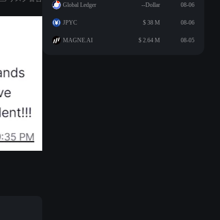
Global Ledger
--Dollar
08-06
JPYC
$ 38 M
08-06
MAGNE.AI
$ 2.64 M
08-05