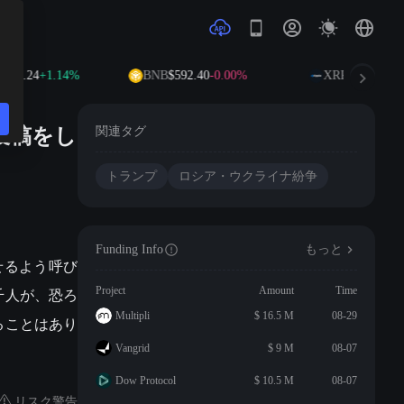
26.24
+1.14%
BNB
$592.40
-0.00%
XRP
$1.04
-0.51%
投稿をし
関連タグ
トランプ
ロシア・ウクライナ紛争
Funding Info
もっと
せるよう呼び
千人が、恐ろ
Project
Amount
Time
Multipli
$ 16.5 M
08-29
ることはあり
Vangrid
$ 9 M
08-07
Dow Protocol
$ 10.5 M
08-07
リスク警告