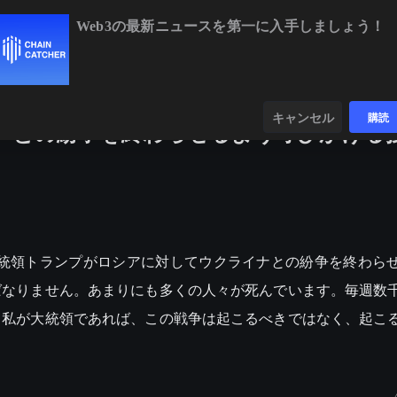
Web3の最新ニュースを第一に入手しましょう！
BTC
$65,103.67
+1.12%
ETH
$1,9
ンダー
データ
発見する
キャンセル
購読
ナとの紛争を終わらせるよう呼びかける
合衆国大統領トランプがロシアに対してウクライナとの紛争を終わら
ばなりません。あまりにも多くの人々が死んでいます。毎週数
し私が大統領であれば、この戦争は起こるべきではなく、起こ