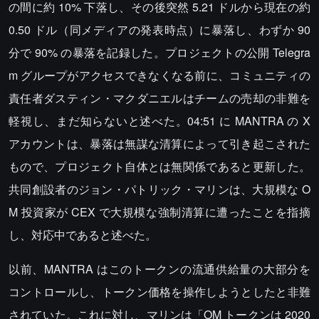
の間に約 10% 下落し、その後突然 5.21 ドルから現在の約
0.50 ドル（同メディアの発表時点）に暴落し、わずか 90
分で 90% の暴落を記録した。プロジェクトの公開 Telegra
m グループがアクセスできなくなる前に、コミュニティの
責任者ダスティン・マクダニエルはチームの売却の非難を
軽視し、まだ知らないと述べた。04:51 に MANTRA の X
アカウントは、暴落は無謀な清算によって引き起こされた
もので、プロジェクト自体とは無関係であると更新した。
共同創設者のジョン・パトリック・マリンは、大規模な O
M 投資家が CEX で大規模な強制清算に遭ったことを指摘
し、対応中であると述べた。
以前、MANTRA はこのトークンの流通供給量の大部分を
コントロールし、トークン価格を操作しようとしたと非難
されていた。これに対し、マリンは「OM トークンは 2020