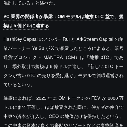
混乱している」と述べた。
VC 業界の関係者が暴露：OM モデルは地推 0TC 盤で、規
模は 5 億ドルに達する
HashKey Capital のメンバー Rui と ArkStream Capital の創
業パートナー Ye Su が X で暴露したところによると、暗号
通貨プロジェクト MANTRA（OM）は「地推 0TC」であ
り、場外取引の規模は 5 億ドルに達し、「新しい 0TC トー
クンが古い 0TC の売りを受け継ぐ」モデルで循環運営され
ているという。
暴露によれば、2023 年に OM トークンの FDV が 2000 万
ドルにまで下落し、ほぼ放棄された際に、仲介者の仲介で
中東の資本が介入し、CEO の地位だけを保持したという。
この中東の資本は多くの豪邸やリゾートなどの実物資産を