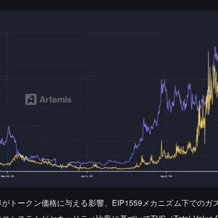
がトークン価格に与える影響、EIP1559メカニズム下でのガ