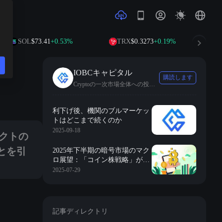
SOL
$73.41
+0.53%
TRX
$0.3273
+0.19%
DOGE
IOBCキャピタル
購読します
Cryptoの一次市場全体への投資に焦点を当て、Web3の基盤インフラ、Layer2、DeFi、GameFi、DAO、メタバースなどを含みます。
とともに、より多くの機関投資家が暗号資産に投資することを引き付ける
利下げ後、機関のブルマーケッ
トはどこまで続くのか
2025-09-18
ェクトの
とを引
2025年下半期の暗号市場のマク
ロ展望：「コイン株戦略」が市
場の熱気を活性化、持続性は観
2025-07-29
察が必要
記事ディレクトリ