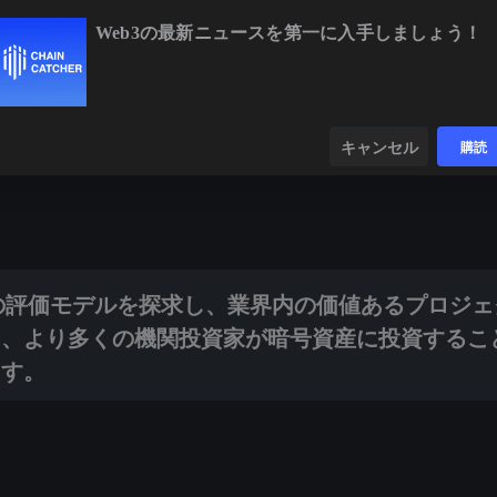
Web3の最新ニュースを第一に入手しましょう！
BNB
$591.74
+0.04%
XRP
$1.01
-2.05%
ンダー
データ
発見する
キャンセル
購読
モデルを探求し、業界内の価値あるプロジェクトの健全な発展を促進する
クトの評価モデルを探求し、業界内の価値あるプロジ
に、より多くの機関投資家が暗号資産に投資するこ
ます。