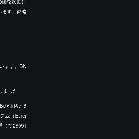
の価格変動は
います。簡略
います。BN
却しました；
NBの価格とB
（Ether
じて25991