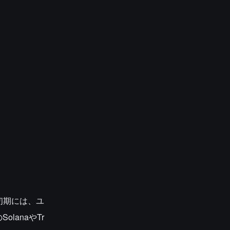
初期には、ユ
anaやTr