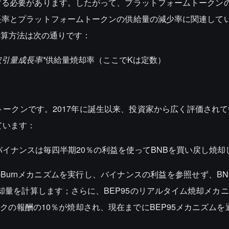
する必要があります。したがって、プラットフォームトークン
長率とプラットフォームトークンの供給量の減少率に関連して
計算方法は次の通りです：
取引量成長率*
供給量焼却率（ここでKは定数）
トークンです。2017年に誕生以来、投資家から広く評価されて
ています：
20年、バイナンスは毎四半期20％の利益を使ってBNBを買い戻し焼
らAuto-Burnメカニズムを実行し、バイナンスの利益を参照せず、B
量を計算します；さらに、BEP95のリアルタイム焼却メカニズム
ックの報酬の10％が焼却され、現在までにBEP95メカニズムを通