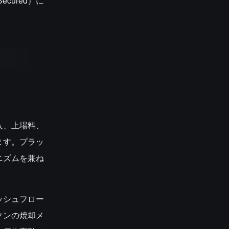
cured）に
入、上場料、
ます。プラッ
ニズムを兼ね
ッシュフロー
クンの焼却メ