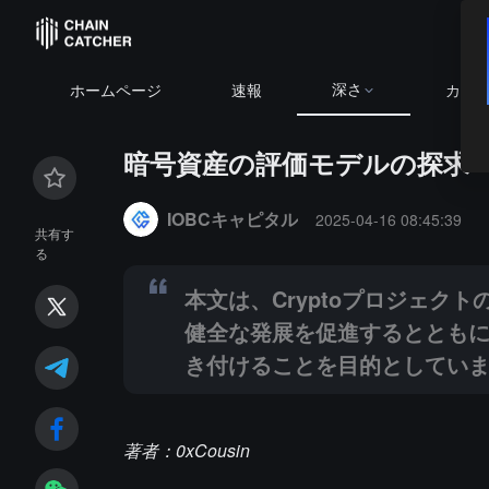
深さ
BTC
$64,798.52
+0.53%
ETH
$1,912.66
+0.22%
ホームページ
速報
カレ
暗号資産の評価モデルの探求
Summary:
本文は、Cryptoプロジェクトの評価
IOBCキャピタル
2025-04-16 08:45:39
共有す
る
本文は、Cryptoプロジェ
健全な発展を促進するととも
き付けることを目的としてい
著者：0xCousin