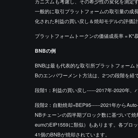
カニズムも考慮し、その希少性の変化を測定
一般的に取引プラットフォームの取引量の成
化された利益の買い戻し＆焼却モデルの評価
プラットフォームトークンの価値成長率 = K*
BNBの例
BNBは最も代表的な取引所プラットフォーム
Bのエンパワーメント方法は、2つの段階を経
段階1：利益の買い戻し------2017年-20
段階2：自動焼却+BEP95------2021年か
NBチェーンの四半期ブロック数に基づいて焼却
eumのEIP1559に類似）もあります。各ブロ
41個のBNBが焼却されています。