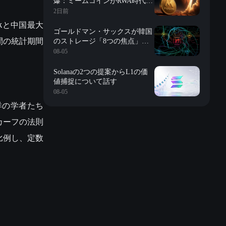
爆：ミームコインがRWA時代に
突入？
2日前
kと中国最大
ゴールドマン・サックスが韓国
年間の統計期間
のストレージ「8つの焦点」を
詳解：評価、長期契約、在庫、
08-05
長鑫の影響、株式買戻しなど
Solanaの2つの提案からL1の価
値捕捉について話す
08-05
洋の学者たち
カーフの法則
比例し、定数