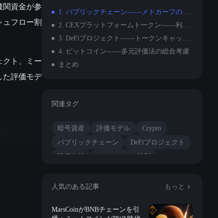
機関資金が参
1. パブリックチェーン------メトカーフの法則
シュフロー割
2. CEXプラットフォームトークン------利益の買い戻し＆焼却モデル
3. DeFiプロジェクト------トークンキャッシュフロー割引評価法
4. ビットコイン------多元評価法の総合考慮
ェクト、ミー
まとめ
した評価モデ
関連タグ
暗号資産
評価モデル
Crypto
パブリックチェーン
DeFiプロジェクト
評価方法
メトカーフの法則
CEXプラットフォームコイン
人気のある記事
もっと
MarsCoinがBNBチェーンを引