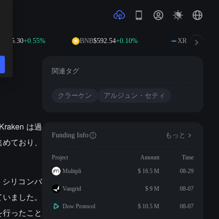
,915.30
+0.55%
BNB
$592.54
+0.10%
XRP
$1.02
-1.2
関連タグ
クラーケン
アルジュン・セティ
aken は過
Funding Info
もっと
進めており、
Project
Amount
Time
Multipli
$ 16.5 M
08-29
時、シリコンバ
Vangrid
$ 9 M
08-07
務めていました。
Dow Protocol
$ 10.5 M
08-07
減を行ったこと