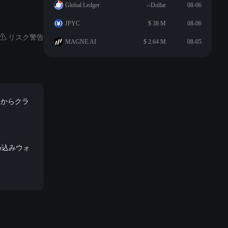
Global Ledger
--Dollar
08-06
JPYC
$ 38 M
08-06
リスク警告
MAGNE.AI
$ 2.64 M
08-05
トからクラ
め込みウォ