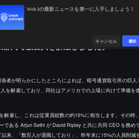
Web3の最新ニュースを第一に入手しましょう！
BTC
$64,909.32
+0.83%
ETH
$1
ンダー
データ
発見する
キャンセル
購読
事業部門で数百人を解雇しました。
人の関係者が明らかにしたところによれば、暗号通貨取引所の巨人 Kr
百人を解雇しており、同社はアメリカでの上場に向けて準備を
400人を解雇し、これは従業員総数の約15%に相当します。その
 Arjun Sethi が David Ripley と共に共同 CEO を
就任して以来、「数百人が退職しており」、昨年末に15%の人員削