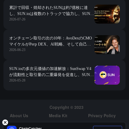
累計で回収・焼却されたSUNは約7億枚に達
し、SUN.ioは複数のトラックで協力し、SUNの
2026-07-26
価値の飛躍を促進しています。
オンチェーン取引の次の10年：AvoDexのCMO
マイケルがPerp DEX、AI戦略、そして自己管
2026-06-23
理取引について語る
SUN.ioの多次元価値の加速解放：SunSwap V4
が流動性と取引量の二重爆発を促進し、SUNの
2026-05-28
累計買い戻しと焼却はほぼ7億枚に達しまし
た。
Copyright © 2023
About Us
Media Kit
Privacy Policy
Risk Warning
Hiring
ChainCatcher