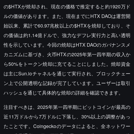
の$HTXが焼却され、現在の価格で推定すると約1920万ド
ルの価値があります。また、現在までにHTX DAOは運営開
始以来、累計で60.97兆枚以上の$HTXを焼却しており、そ
の価値は約1.14億ドルで、強力なデフレ実行力と高い透明
性を示しています。今回の焼却はHTX DAOのガバナンスメ
カニズムに基づき、火币HTXの2025年第一四半期の収入か
ら50%をトークン焼却に充てることにしました。焼却資金
は主にSun.ioチャネルを通じて実行され、ブロックチェー
ン上で公開透明な記録が完了しています。ユーザーは取引
ハッシュを通じて具体的な焼却の詳細を確認できます。
注目すべきは、2025年第一四半期にビットコインが最高の
近11万ドルから7万ドルに下落し、30%以上の調整があっ
たことです。Coingeckoのデータによると、全ネットワー