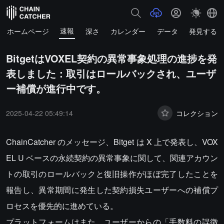
速報
ホームページ
深さ
カレンダー
データ
発見する
BitgetはVOXEL契約の異常事象処理の進捗を発
表しました：取引はロールバックされ、ユーザ
ー補償が進行中です。
2025-04-22 05:49:14
コレクション
ChainCatcher のメッセージ、Bitget は X 上で発表し、VOX
EL U ベースの永続契約の異常事象に関して、関連アカウン
トの取引のロールバックと復旧操作がほぼ完了したことを
報告し、異常期間に発生した契約損失ユーザーへの補償プ
ロセスを優先的に進めている。
プラットフォームはまた、ユーザーからの「手数料の誤徴