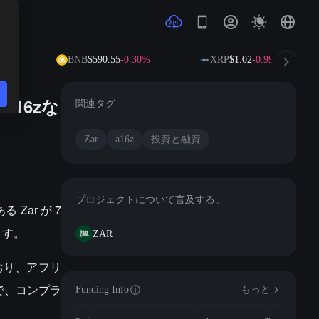
64%
BNB
$590.55
-0.30%
XRP
$1.02
-0.99%
16zな
関連タグ
Zar
a16z
投資と融資
プロジェクトについて言及する。
Zar が 7
います。
ZAR
おり、アフリ
で、コンプラ
Funding Info
もっと