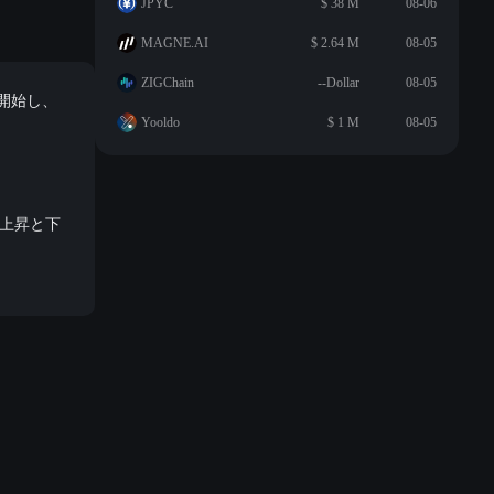
JPYC
$ 38 M
08-06
MAGNE.AI
$ 2.64 M
08-05
ZIGChain
--Dollar
08-05
請を開始し、
Yooldo
$ 1 M
08-05
の上昇と下