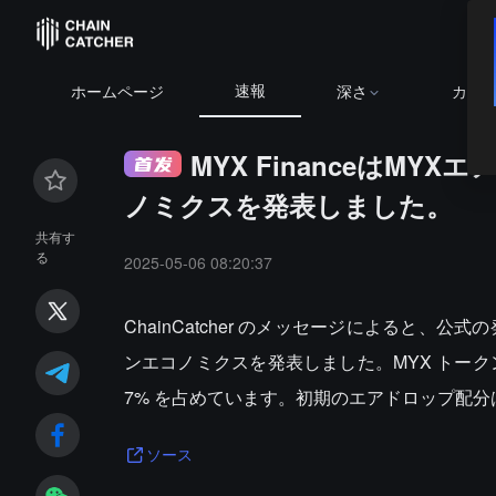
速報
ホームページ
深さ
カレ
MYX FinanceはM
ノミクスを発表しました。
共有す
る
2025-05-06 08:20:37
ChainCatcher のメッセージによると、公式
ンエコノミクスを発表しました。MYX トークン
7% を占めています。初期のエアドロップ配分は 6.
ソース