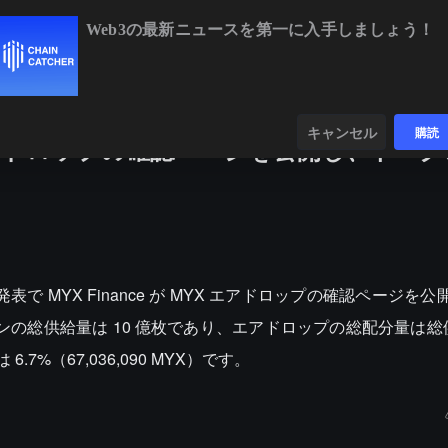
Web3の最新ニュースを第一に入手しましょう！
BTC
$64,419.09
-0.65%
ETH
$1,905
ンダー
データ
発見する
キャンセル
購読
YXエアドロップの確認ページを公開し、トー
の発表で MYX Finance が MYX エアドロップの確認ページを
の総供給量は 10 億枚であり、エアドロップの総配分量は総供給
7%（67,036,090 MYX）です。