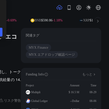
.74
-0.69%
BNB
$590.86
-1.18%
XRP
$1.03
-3.47%
クンエコ
関連タグ
MYX Finance
MYX エアドロップ確認ページ
公開し、トーク
Funding Info
もっと
量の 14.
Project
Amount
Time
Multipli
$ 16.5 M
08-29
リスク警告
Global Ledger
--Dollar
08-06