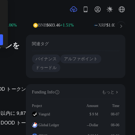
+0.06%
BNB
$603.46
+1.51%
XRP
$1.03
-0.05%
ークンを
関連タグ
バイナンス
アルファポイント
ドゥードル
OOD トークン
Funding Info
もっと
Project
Amount
Time
以内に 9,87
Vangrid
$ 9 M
08-07
 DOOD トー
Global Ledger
--Dollar
08-06