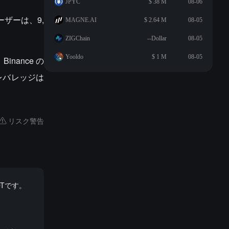
JPYC
$ 38 M
08-06
ユーザーは、9,
MAGNE.AI
$ 2.64 M
08-05
ZIGChain
--Dollar
08-05
Yooldo
$ 1 M
08-05
Binance の
大レバレッジは
リスク警告
DTです。