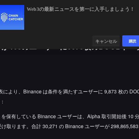
Web3の最新ニュースを第一に入手しましょう！
BTC
$64,859.59
-0.16%
ETH
$1,920.34
ンダー
データ
発見する
キャンセル
購読
が168のユーザーに9873枚のDOODト
表により、Binance は条件を満たすユーザーに 9,873 枚の D
：
保有している Binance ユーザーは、Alpha 取引開始後 10 分
す。合計 30,271 の Binance ユーザーが 298,865,583