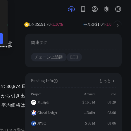
22%
BNB
$591.78
-1.30%
XRP
$1.04
-1.88%
利益は
関連タグ
チェーン上追跡
ETH
Funding Info
もっと
0,874 E
en から引き出
Project
Amount
Time
Multipli
$ 16.5 M
08-29
し、平均価格は
Global Ledger
--Dollar
08-06
JPYC
$ 38 M
08-06
リスク警告