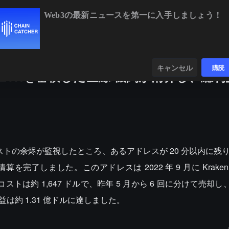
Web3の最新ニュースを第一に入手しましょう！
BTC
$64,612.12
+0.04%
ETH
$1,911.41
+1.
ンダー
データ
発見する
キャンセル
購読
4枚のETHを蓄積した巨鯨/機関が清算し、総
リストの余烬が監視したところ、あるアドレスが 20 分以内に残りの 3
して清算を完了しました。このアドレスは 2022 年 9 月に Krak
有コストは約 1,647 ドルで、昨年 5 月から 6 回に分けて売却
益は約 1.31 億ドルに達しました。