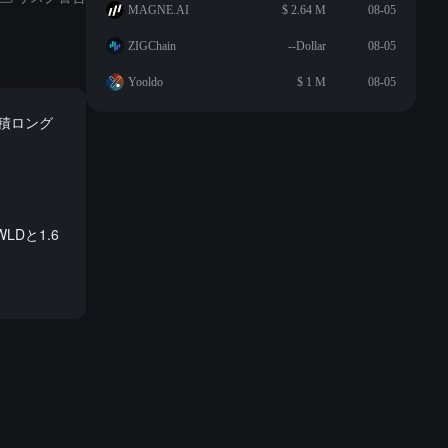
MAGNE.AI
$ 2.64 M
08-05
ZIGChain
--Dollar
08-05
Yooldo
$ 1 M
08-05
累積ロング
LDと1.6