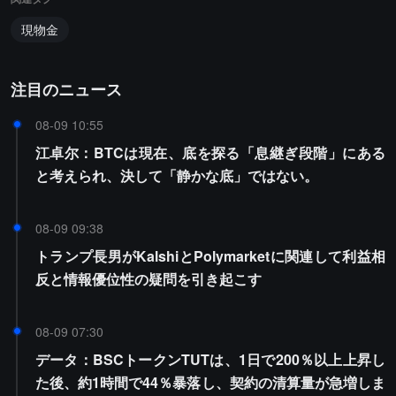
現物金
注目のニュース
08-09 10:55
江卓尔：BTCは現在、底を探る「息継ぎ段階」にある
と考えられ、決して「静かな底」ではない。
08-09 09:38
トランプ長男がKalshiとPolymarketに関連して利益相
反と情報優位性の疑問を引き起こす
08-09 07:30
データ：BSCトークンTUTは、1日で200％以上上昇し
た後、約1時間で44％暴落し、契約の清算量が急増しま