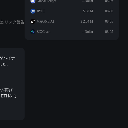
Global Ledger
--Dollar
08-06
JPYC
$ 38 M
08-06
リスク警告
MAGNE.AI
$ 2.64 M
08-05
ZIGChain
--Dollar
08-05
スがバイナ
ました。
者が再び
 ETHをミ