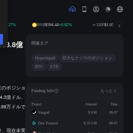
2
+0.27%
BNB
$594.44
+0.82%
XRP
$1.03
+0.07%
3.8億
関連タグ
Hyperliquid
巨大なクジラのポジション
BTC
ETH
現在のポジショ
Funding Info
もっと
4.3億ドル、
Project
Amount
Time
.98万ドルで
Vangrid
$ 9 M
08-07
Dow Protocol
$ 10.5 M
08-07
おり、現在未実