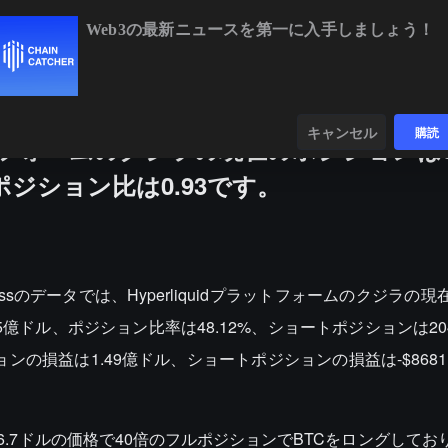
Web3の最新ニュースを第一に入手しましょう！
BTC
$64,955.34
+0.26%
ETH
$1,918.2
ンダー
データ
発見する
キャンセル
購読
ラットフォームのクジラの現在のポジションは39
ジション比は0.93です。
glassのデータでは、Hyperliquidプラットフォームのクジラの
.5億ドル、ポジション比率は48.12%、ショートポジションは20
ンの損益は1.49億ドル、ショートポジションの損益は-$8681
0546.7ドルの価格で40倍のフルポジションでBTCをロングして