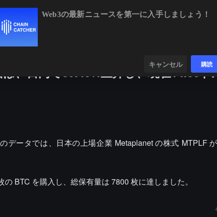
Web3の最新ニュースを第一に入手しましょう！
BTC
$64,559.61
+0.48%
ETH
$1,907.08
+1.92%
BNB
$59
ンダー
データ
発見する
キャンセル
購読
株価は、日内で89.45%上昇し、現在14.00
o のデータでは、日本の上場企業 Metaplanet の株式 MTPLF が
1004 枚の BTC を購入し、総保有量は 7800 枚に達しました。