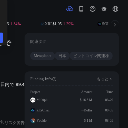
4.15
-1.34%
XRP
$1.05
-1.29%
SOL
$73.78
-0.3
ドルで
関連タグ
Metaplanet
日本
ビットコイン関連株
Funding Info
もっと
日内で 89.4
Project
Amount
Time
Multipli
$ 16.5 M
08-29
ZIGChain
--Dollar
08-05
Yooldo
$ 1 M
08-05
リスク警告