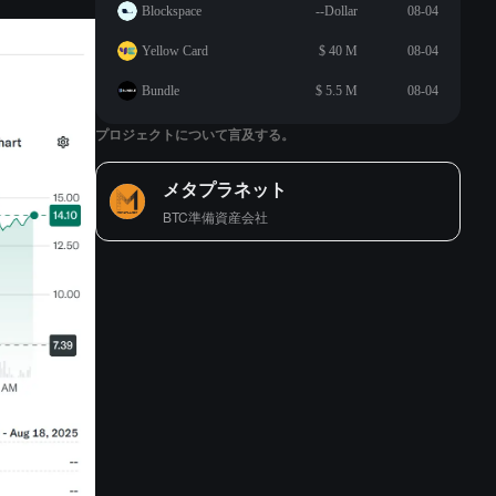
Blockspace
--Dollar
08-04
Yellow Card
$ 40 M
08-04
Bundle
$ 5.5 M
08-04
プロジェクトについて言及する。
メタプラネット
BTC準備資産会社